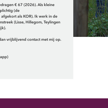
dragen € 67 (2026). Als kleine
lichtig (de
fgekort als KOR). Ik werk in de
treek (Lisse, Hillegom, Teylingen
jk).
an vrijblijvend contact met mij op.
sapp)