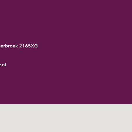
serbroek
2165XG
.nl