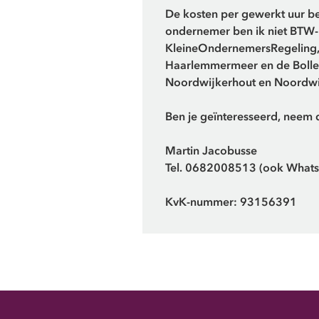
De kosten per gewerkt uur be
ondernemer ben ik niet BTW-p
KleineOndernemersRegeling, a
Haarlemmermeer en de Bollens
Noordwijkerhout en Noordwi
Ben je geïnteresseerd, neem d
Martin Jacobusse
Tel. 0682008513 (ook What
KvK-nummer: 93156391